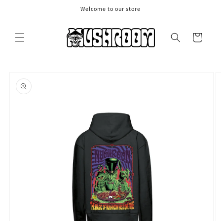
Vai
Welcome to our store
direttamente
ai contenuti
Carrello
Passa alle
informazioni
sul prodotto