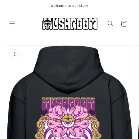
Vai
Welcome to our store
direttamente
ai contenuti
Carrello
Passa alle
informazioni
sul prodotto