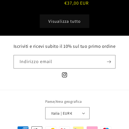
di
Prezzo
€37,00 EUR
o
o
o
non
listino
di
non
non
non
disponibile
listino
disponibile
disponibile
disponibile
Visualizza tutto
Iscriviti e ricevi subito il 10% sul tuo primo ordine
Indirizzo email
Instagram
Paese/Area geografica
Italia | EUR €
Metodi