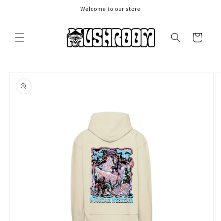
Vai
Welcome to our store
direttamente
ai contenuti
Carrello
Passa alle
informazioni
sul prodotto